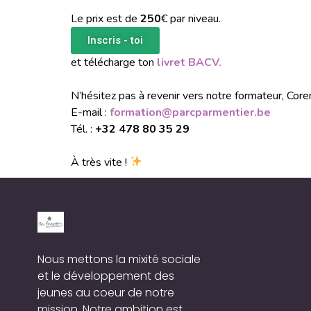
Le prix est de
250
€ par niveau.
Inscris - toi
et télécharge ton
livret BACV.
N’hésitez pas à revenir vers notre formateur, Cor
E-mail :
formation@parcparmentier.be
Tél. :
+32 478 80 35 29
À très vite !
Nous mettons la mixité sociale
et le développement des
jeunes au coeur de notre
mission. Notre ambition est