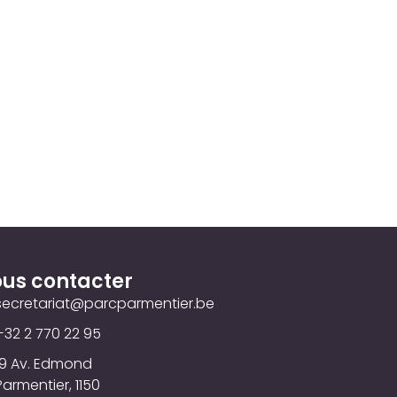
us contacter
secretariat@parcparmentier.be
+32 2 770 22 95
19 Av. Edmond
Parmentier, 1150