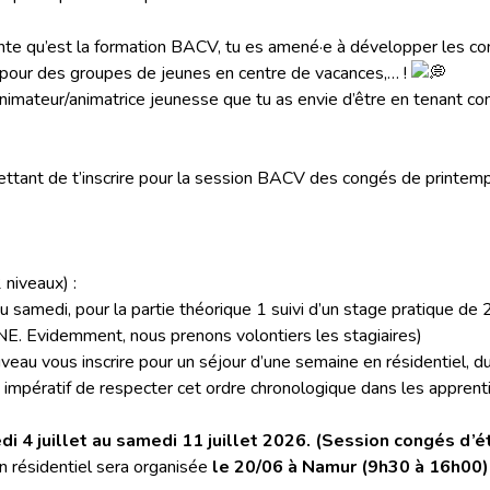
nte qu’est la formation BACV, tu es amené·e à développer les c
és pour des groupes de jeunes en centre de vacances,… !
 l’animateur/animatrice jeunesse que tu as envie d’être en tenant 
ttant de t’inscrire pour la session BACV des congés de printemps
 niveaux) :
u samedi, pour la partie théorique 1 suivi d’un stage pratique d
NE. Evidemment, nous prenons volontiers les stagiaires)
veau vous inscrire pour un séjour d’une semaine en résidentiel, du
st impératif de respecter cet ordre chronologique dans les apprent
i 4 juillet
au samedi 11 juillet 2026. (Session congés d’ét
n résidentiel sera organisée
le 20/06 à Namur (9h30 à 16h00).