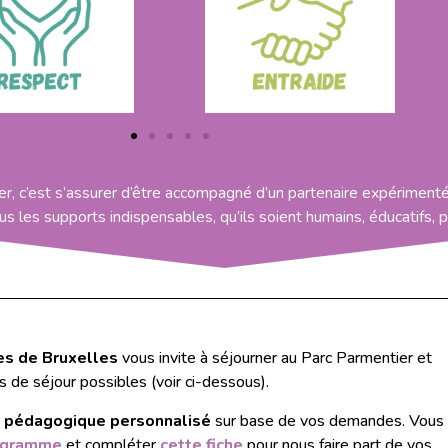
er,
c’est s’assurer d’être accompagné d’un partenaire expérimenté d
 les supports indispensables, qu’ils soient humains, éducatifs,
es de Bruxelles
vous invite à séjourner au Parc Parmentier et
 de séjour possibles (voir ci-dessous).
pédagogique personnalisé
sur base de vos demandes. Vous
ogramme
et compléter
cette fiche
pour nous faire part de vos