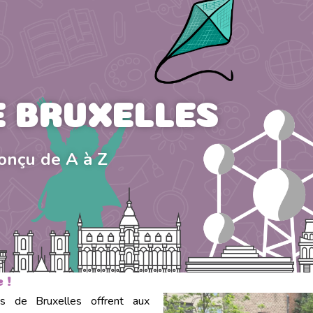
E BRUXELLES
conçu de A à Z
 !
es de Bruxelles offrent aux