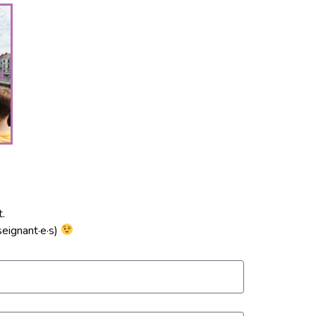
t.
seignant·e·s)